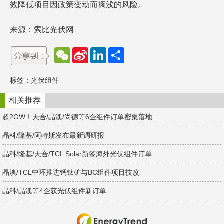
效降低项目因政策变动而搁浅的风险。
来源：索比光伏网
W
S
L
分
e
i
i
享
C
n
n
h
a
k
标签：
光伏组件
a
W
e
t
e
d
i
I
相关推荐
b
n
o
超2GW！天合/晶澳/尚德等6企组件订单密集落地
晶科/隆基/阿特斯发布最新调研报
晶科/隆基/天合/TCL Solar新签海外光伏组件订单
晶澳/TCL中环推进钙钛矿与BC组件项目技改
晶科/晶澳等4企获光伏组件新订单