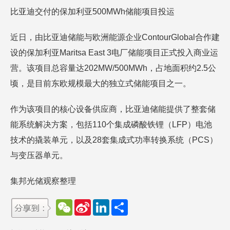
比亚迪交付的保加利亚500MWh储能项目投运
近日，由比亚迪储能与欧洲能源企业ContourGlobal合作建
设的保加利亚Maritsa East 3电厂储能项目正式投入商业运
营。该项目总容量达202MW/500MWh，占地面积约2.5公
顷，是目前东欧规模最大的独立式储能项目之一。
作为该项目的核心设备供应商，比亚迪储能提供了整套储
能系统解决方案，包括110个集成磷酸铁锂（LFP）电池
技术的撬装单元，以及28套集成式功率转换系统（PCS）
与变压器单元。
集邦光储观察整理
W
S
L
分
e
i
i
享
C
n
n
h
a
k