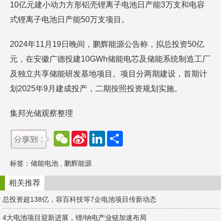
10亿元建小动力方形铝壳锂离子电池日产能3万支和电容
式锂离子电池日产能50万支项目。
2024年11月19日晚间，鹏辉能源公告称，拟总投资50亿
元，在安徽广德投建10GWh储能电芯及储能系统制造工厂
及独立共享储能研发基地项目。项目分两期建设，首期计
划2025年9月建成投产，二期按照投资规划实施。
集邦光储观察整理
W
S
L
分
e
i
i
享
C
n
n
h
a
k
标签：
储能电池
,
鹏辉能源
a
W
e
t
e
d
i
I
相关推荐
b
n
o
总投资超138亿，容百科技等7企电池项目传新动态
4大电池项目迎新进展，锂/钠电产业链加速布局