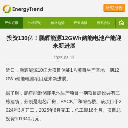
研究报告
产业资讯
分析评论
价格趋势
产业访谈
展览会议
投资130亿！鹏辉能源12GWh储能电池产能迎
来新进展
2025-08-19
近日，鹏辉能源10亿大项目储能1号项目生产基地一期12
GWh储能电池项目迎来新进展。
据了解，鹏辉能源储能电池生产项目一期项目建设共有三
栋建筑，分别是电芯厂房、PACK厂和综合楼。该项目于2
024年3月开工，2025年6月完工，总工期16个月。项目总
投资101340万元。