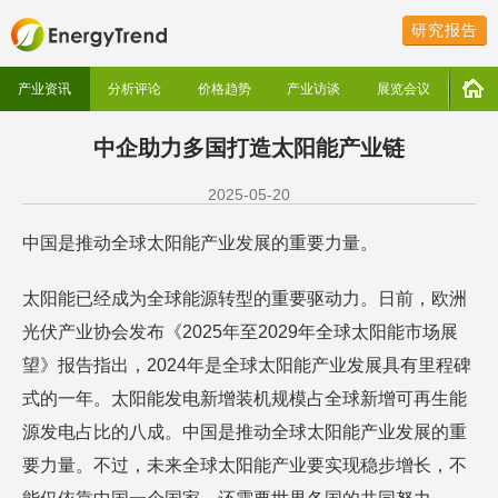
研究报告
产业资讯
分析评论
价格趋势
产业访谈
展览会议
中企助力多国打造太阳能产业链
2025-05-20
中国是推动全球太阳能产业发展的重要力量。
太阳能已经成为全球能源转型的重要驱动力。日前，欧洲
光伏产业协会发布《2025年至2029年全球太阳能市场展
望》报告指出，2024年是全球太阳能产业发展具有里程碑
式的一年。太阳能发电新增装机规模占全球新增可再生能
源发电占比的八成。中国是推动全球太阳能产业发展的重
要力量。不过，未来全球太阳能产业要实现稳步增长，不