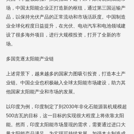
场，中国太阳能企业正打造新的枢纽，通过第三国运输产
品，以保持光伏产品的正常流动和市场活跃度。中国制造
业全球化程度日益提升，在光伏、电动汽车和电池领域建
设了很多海外项目，进行大规模投资，打开了全新的市
场。
多国竞逐太阳能产业链
上述背景下，越来越多的国家力图吸引投资，打造本土产
业链。中国企业也积极融入全球太阳能市场建设，助力其
他国家太阳能产业和市场的发展。
以印度为例，印度制定了到2030年非化石能源装机规模超
500吉瓦的目标，这一目标的实现很大程度上将依靠太阳
能。然而，印度太阳能市场显现的需求，需要通过进口大
量太阳能产品满足。为实现可持续发展，加强本土制造成