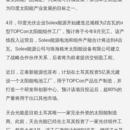
为印度太阳能产业发展的目标之一。
4月，印度光伏企业Solex能源开始建造总规模为2吉瓦的n
型TOPCon太阳能组件工厂，预计将于今年9月完工。该产
线投入运营后，Solex能源电池和组件产能合计将达到4吉
瓦。Solex能源公司与珠海格米太阳能设备有限公司建立
了战略合作伙伴关系，后者将为前者提供交钥匙工程。
近日，正泰新能源也宣布，计划在土耳其投资5亿美元建
设一个太阳能电池工厂，用于TOPCon产品生产制造，并
打造一个研发和创新中心。预计该项目投运后，超80%的
产量将用于出口其他市场。
天合光能是目前土耳其唯一一家完全外资的太阳能制造
商。此前，天合光能已经在土耳其投资了一家光伏组件工