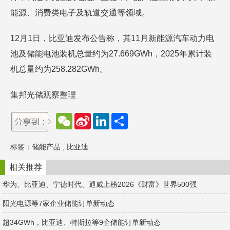
能源、消费类电子及轨道交通等领域。
12月1日，比亚迪发布公告称，其11月新能源汽车动力电
池及储能电池装机总量约为27.669GWh，2025年累计装
机总量约为258.282GWh。
集邦光储观察整理
W
S
L
分
e
i
i
享
C
n
n
h
a
k
标签：
储能产品
,
比亚迪
a
W
e
t
e
d
i
I
相关推荐
b
n
o
华为、比亚迪、宁德时代、通威上榜2026《财富》世界500强
阳光电源等7家企业储能订单新动态
超34GWh，比亚迪、特斯拉等9企储能订单新动态