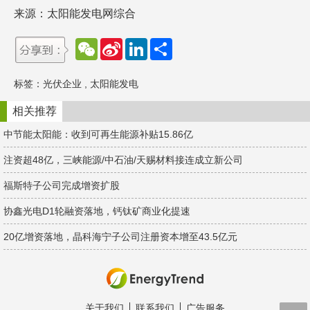
来源：太阳能发电网综合
W
S
L
分
e
i
i
享
C
n
n
h
a
k
标签：
光伏企业
,
太阳能发电
a
W
e
t
e
d
i
I
相关推荐
b
n
o
中节能太阳能：收到可再生能源补贴15.86亿
注资超48亿，三峡能源/中石油/天赐材料接连成立新公司
福斯特子公司完成增资扩股
协鑫光电D1轮融资落地，钙钛矿商业化提速
20亿增资落地，晶科海宁子公司注册资本增至43.5亿元
关于我们
联系我们
广告服务