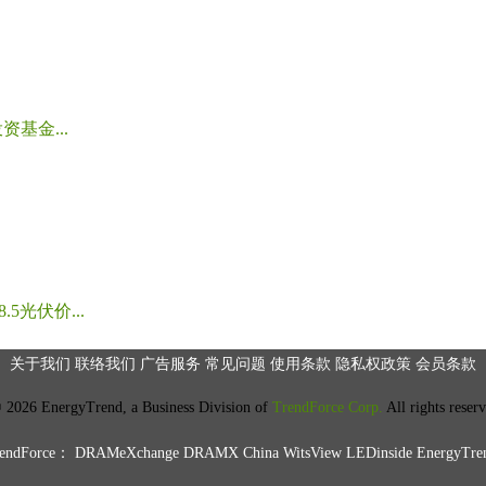
基金...
光伏价...
关于我们
联络我们
广告服务
常见问题
使用条款
隐私权政策
会员条款
2026 EnergyTrend, a Business Division of
TrendForce Corp.
All rights reser
ndForce：
DRAMeXchange
DRAMX China
WitsView
LEDinside
EnergyTre