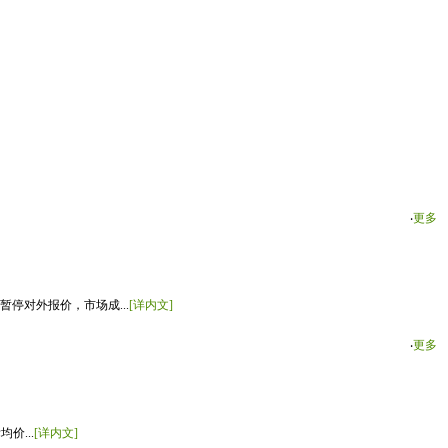
‧
更多
停对外报价，市场成...
[详内文]
‧
更多
价...
[详内文]