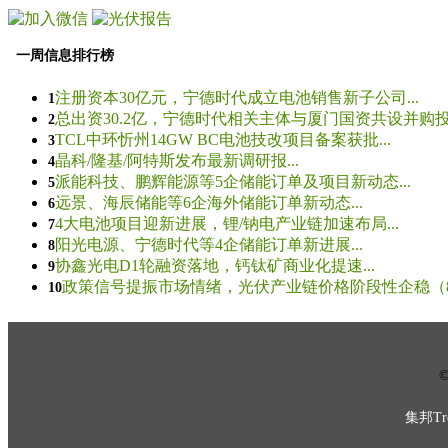
一周信息排行榜
注册资本30亿元，宁德时代成立电池销售新子公司...
1
总出资30.2亿，宁德时代相关主体与厦门国资共设并购投资
2
TCL中环忻州14GW BC电池技改项目备案获批...
3
晶科/隆基/阿特斯发布最新调研报...
4
派能科技、鹏辉能源等5企储能订单及项目新动态...
5
远景、海辰储能等6企海外储能订单新动态...
6
4大电池项目迎新进展，锂/钠电产业链加速布局...
7
阳光电源、宁德时代等4企储能订单新进展...
8
协鑫光电D1轮融资落地，钙钛矿商业化提速...
9
政策信号提振市场情绪，光伏产业链价格阶段性企稳（8.5
10
© 
集邦Tre