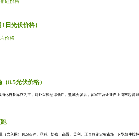
晶硅价格
月1日光伏价格）
片价格
（8.5光伏价格）
消化自备库存为主，对外采购意愿低迷。盐城会议后，多家主营企业自上周末起普遍暂
领跑
标量（含入围）10.56GW，晶科、协鑫、高景、英利、正泰领跑定标市场；N型组件投标均