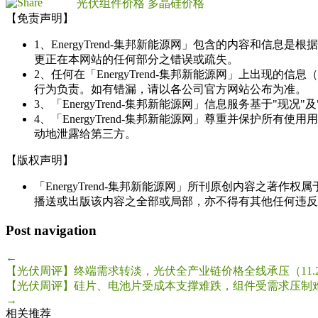
光伏组件价格
多晶硅价格
【免责声明】
1、EnergyTrend-集邦新能源网」包含的内容和
更正在本网站的任何部分之错误或疏失。
2、任何在「EnergyTrend-集邦新能源网」上出
行为负责。如有错漏，请以各公司官方网站公布为准。
3、「EnergyTrend-集邦新能源网」信息服务基于"
4、「EnergyTrend-集邦新能源网」尊重并保护
动地泄露给第三方。
【版权声明】
「EnergyTrend-集邦新能源网」所刊原创内容之著作
播送或出版该内容之全部或局部，亦不得有其他任何违反
Post navigation
←
【光伏周评】终端需求转淡，光伏全产业链价格全线承压（11.2
【光伏周评】硅片、电池片受成本支撑难跌，组件受需求压制难涨
→
相关推荐