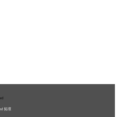
ved
nd
拓墣