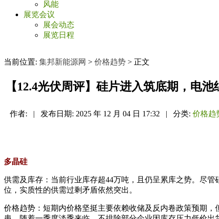
风能
展览会议
展会动态
展览日程
当前位置:
集邦新能源网
>
价格趋势
> 正文
【12.4光伏周评】硅片进入筑底期，电
作者:
|
发布日期:
2025 年 12 月 04 日 17:32
|
分类:
价格趋
多晶硅
供需及库存：当前行业库存超44万吨，且仍呈累库之势。尽
位，实质性的供需过剩矛盾依然突出。
价格趋势：短期内价格坚挺主要依赖收储及反内卷政策预期，
患。随着一季度淡季来临，不排除部分企业因库存压力低价出