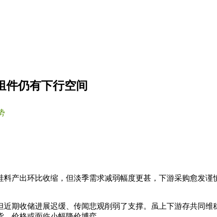
池组件仍有下行空间
势
管硅料产出环比收缩，但淡季需求减弱幅度更甚，下游采购愈发谨
但近期收储进展迟缓、传闻悲观削弱了支撑。虽上下游存共同维
货，价格或面临小幅降价博弈。