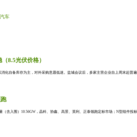
汽车
（8.5光伏价格）
消化自备库存为主，对外采购意愿低迷。盐城会议后，多家主营企业自上周末起普遍暂
领跑
标量（含入围）10.56GW，晶科、协鑫、高景、英利、正泰领跑定标市场；N型组件投标均