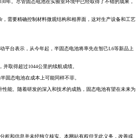
030年。尽管固态电池在实验室环境中已经取得了不错的成果，
杂，需要精确控制材料微观结构和相界面，这对生产设备和工艺
动平台表示，从今年起，半固态电池将率先在智己L6等新品上
并取得超过1044公里的续航成绩。
载的半固态电池在成本上可能同样不菲。
升性能。随着研发的深入和技术的成熟，固态电池有望在未来为
但这些分析和信息并未经独立核实。本网站有权但无此义务，改善或