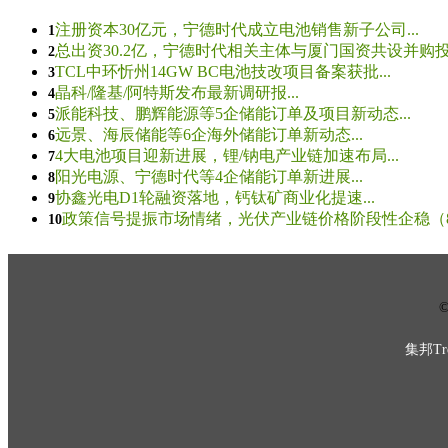
注册资本30亿元，宁德时代成立电池销售新子公司...
1
总出资30.2亿，宁德时代相关主体与厦门国资共设并购投资
2
TCL中环忻州14GW BC电池技改项目备案获批...
3
晶科/隆基/阿特斯发布最新调研报...
4
派能科技、鹏辉能源等5企储能订单及项目新动态...
5
远景、海辰储能等6企海外储能订单新动态...
6
4大电池项目迎新进展，锂/钠电产业链加速布局...
7
阳光电源、宁德时代等4企储能订单新进展...
8
协鑫光电D1轮融资落地，钙钛矿商业化提速...
9
政策信号提振市场情绪，光伏产业链价格阶段性企稳（8.5
10
© 
集邦Tre