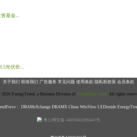
基金...
光伏价...
关于我们
联络我们
广告服务
常见问题
使用条款
隐私权政策
会员条款
2026 EnergyTrend, a Business Division of
TrendForce Corp.
All rights reser
ndForce：
DRAMeXchange
DRAMX China
WitsView
LEDinside
EnergyTre
粤公网安备 44030402006441号