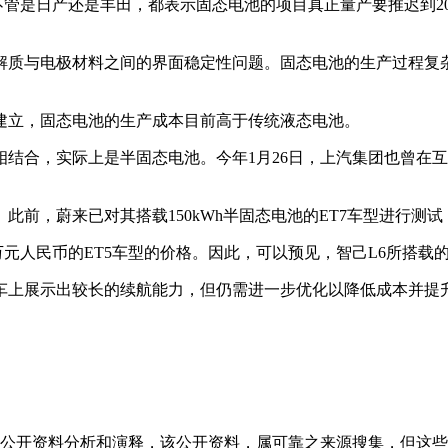
，不管是日产还是丰田，都表示固态电池的项目真正量产要推迟到2
解质与电极材料之间的界面稳定性问题。固态电池的生产过程复
建立，固态电池的生产成本目前高于传统液态电池。
结合，实际上是半固态电池。今年1月26日，上汽集团也曾在互
前，蔚来已对其搭载150kWh半固态电池的ET7车型进行测试，
万元人民币的ET5车型的价格。因此，可以预见，智己L6所搭
车上展示出较长的续航能力，但仍需进一步优化以降低成本并提
信息是根据公开资料分析和演释，该公开资料，属可靠之来源搜集，