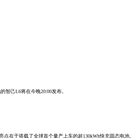
己L6将在今晚20:00发布。
点在于搭载了全球首个量产上车的超130kWh快充固态电池。