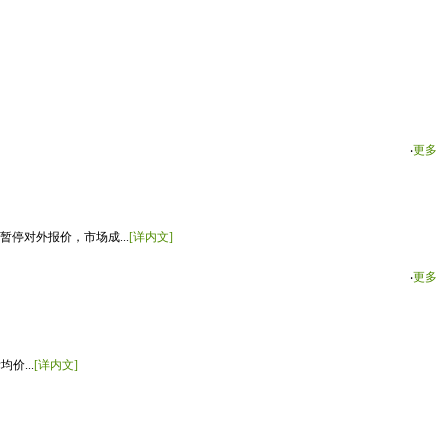
‧
更多
停对外报价，市场成...
[详内文]
‧
更多
价...
[详内文]