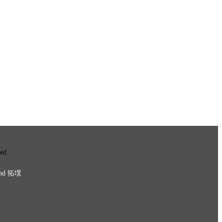
ved
nd
拓墣