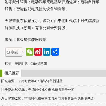
池零配件销售；电动汽车充电基础设施运营；电动自行车
销售；智能输配电及控制设备销售等。
天眼查股东信息显示，该公司由宁德时代旗下时代骐骥新
能源科技（苏州）有限公司全资持股。
来源：北极星储能网获悉
W
S
L
分
e
i
i
享
C
n
n
h
a
k
标签：
宁德时代
,
新能源汽车
a
W
e
t
e
d
i
I
相关推荐
b
n
o
阳光电源、宁德时代等4企储能订单新进展
注册资本30亿元，宁德时代成立电池销售新子公司
总出资30.2亿，宁德时代相关主体与厦门国资共设并购投资基金