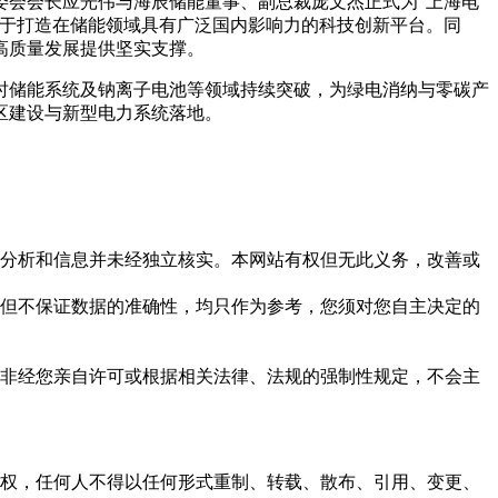
委会会长应光伟与海辰储能董事、副总裁庞文杰正式为“上海电
力于打造在储能领域具有广泛国内影响力的科技创新平台。同
高质量发展提供坚实支撑。
时储能系统及钠离子电池等领域持续突破，为绿电消纳与零碳产
区建设与新型电力系统落地。
但这些分析和信息并未经独立核实。本网站有权但无此义务，改善或
，力求但不保证数据的准确性，均只作为参考，您须对您自主决定的
资料，非经您亲自许可或根据相关法律、法规的强制性规定，不会主
之同意或授权，任何人不得以任何形式重制、转载、散布、引用、变更、