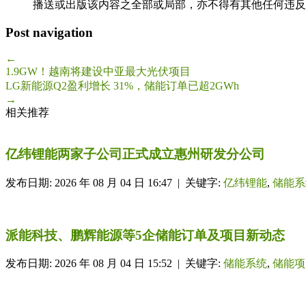
播送或出版该内容之全部或局部，亦不得有其他任何违反
Post navigation
←
1.9GW！越南将建设中亚最大光伏项目
LG新能源Q2盈利增长 31%，储能订单已超2GWh
→
相关推荐
亿纬锂能两家子公司正式成立惠州研发分公司
发布日期: 2026 年 08 月 04 日 16:47 | 关键字:
亿纬锂能
,
储能系
派能科技、鹏辉能源等5企储能订单及项目新动态
发布日期: 2026 年 08 月 04 日 15:52 | 关键字:
储能系统
,
储能项