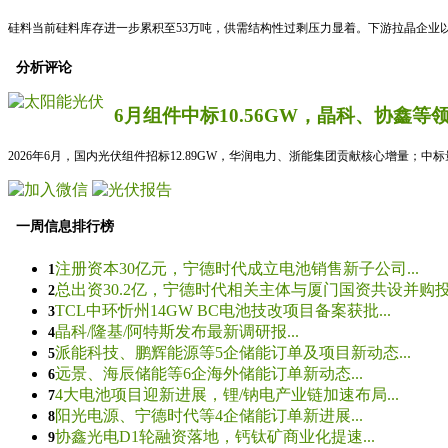
硅料当前硅料库存进一步累积至53万吨，供需结构性过剩压力显着。下游拉晶企业以
分析评论
6月组件中标10.56GW，晶科、协鑫等
2026年6月，国内光伏组件招标12.89GW，华润电力、浙能集团贡献核心增量；中
一周信息排行榜
注册资本30亿元，宁德时代成立电池销售新子公司...
1
总出资30.2亿，宁德时代相关主体与厦门国资共设并购投资
2
TCL中环忻州14GW BC电池技改项目备案获批...
3
晶科/隆基/阿特斯发布最新调研报...
4
派能科技、鹏辉能源等5企储能订单及项目新动态...
5
远景、海辰储能等6企海外储能订单新动态...
6
4大电池项目迎新进展，锂/钠电产业链加速布局...
7
阳光电源、宁德时代等4企储能订单新进展...
8
协鑫光电D1轮融资落地，钙钛矿商业化提速...
9