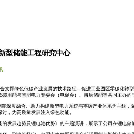
新型储能工程研究中心
讯
能融合支撑绿色低碳产业发展的技术路径，促进工业园区零碳化转
低碳用能与智能电力专委会（电促会）、海辰储能等共同主办的“
与储能深度融合、助力构建新型电力系统与零碳产业体系为主线，
探讨，为高质量发展注入绿色动能。
能的发展趋势及锂电池优势》的主题演讲，展示了公司在锂电储