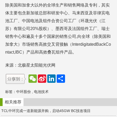
除美国和加拿大以外的全球生产和销售网络及专利，其实
体主要包含新加坡总部和研发中心、马来西亚及菲律宾电
池工厂、中国电池及组件合资公司工厂（环晟光伏（江
苏）有限公司20%股权）、墨西哥及法国组件工厂、瑞士
销售中心和遍及十多个国家的销售公司,向全球（除美国和
加拿大）市场销售高效交叉背接触（InterdigitatedBackCo
ntact,IBC）产品和高效叠瓦组件产品。
来源：北极星太阳能光伏网
W
S
L
分
e
i
i
享
C
n
n
h
a
k
标签：
中环股份
,
电池技术
a
W
e
t
e
d
i
I
相关推荐
b
n
o
TCL中环完成一道新能源并购，启动45GW BC技改项目