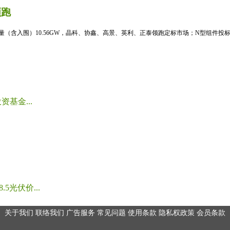
领跑
标量（含入围）10.56GW，晶科、协鑫、高景、英利、正泰领跑定标市场；N型组件投标均
基金...
光伏价...
关于我们
联络我们
广告服务
常见问题
使用条款
隐私权政策
会员条款