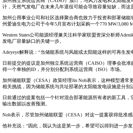
加州独立系统运营商（CAISO）预计，与风力发电和太阳能
计，天然气发电厂在未来几年退役可能会导致容量短缺，而这
加州公用事业公司和社区选择聚合商也致力于投资和部署储能项目
州爱迪生电力公司于今年5月宣布计划采购一个770 MW/3,080
Western States公司能源经理兼关注科学家联盟资深分析
发电厂容量缺口的关键一步。
Adeyeye解释说：“当储能系统与风能或太阳能这样的可再
日前提交的提议是加州独立系统运营商（CAISO）理事会批准
得一个单独的ID，并分别分配到系统运营商（ISO）市场。
加州储能联盟（CESA）政策经理Jin Noh表示，这种模
相关挑战，因为储能系统与共址部署的太阳能发电设施是分别
日前通过的提案包括一个针对混合部署能源所有者的新工具，
输出数据以改善预测。
Noh表示，尽管加州储能联盟（CESA）对这一提案获得批准
他补充说：“因此，我认为这是第一步，希望可以得到进一步发