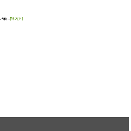
价...
[详内文]