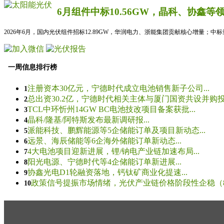
6月组件中标10.56GW，晶科、协鑫等
2026年6月，国内光伏组件招标12.89GW，华润电力、浙能集团贡献核心增量；中
一周信息排行榜
注册资本30亿元，宁德时代成立电池销售新子公司...
1
总出资30.2亿，宁德时代相关主体与厦门国资共设并购投资
2
TCL中环忻州14GW BC电池技改项目备案获批...
3
晶科/隆基/阿特斯发布最新调研报...
4
派能科技、鹏辉能源等5企储能订单及项目新动态...
5
远景、海辰储能等6企海外储能订单新动态...
6
4大电池项目迎新进展，锂/钠电产业链加速布局...
7
阳光电源、宁德时代等4企储能订单新进展...
8
协鑫光电D1轮融资落地，钙钛矿商业化提速...
9
政策信号提振市场情绪，光伏产业链价格阶段性企稳（8.5
10