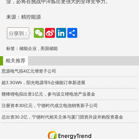
业，必将在挑战中淬炼出更强大的全球竞争力。
来源：精控能源
W
S
L
分
e
i
i
享
C
n
n
h
a
k
标签：
储能企业
,
美国储能
a
W
e
t
e
d
i
I
相关推荐
b
n
o
思源电气拟4亿元增资子公司
超3.3GWh，阳光电源等5企储能订单新进展
赣锋锂电拟出资1亿元，参与设立锂电池产业基金
注册资本30亿元，宁德时代成立电池销售新子公司
总出资30.2亿，宁德时代相关主体与厦门国资共设并购投资基金