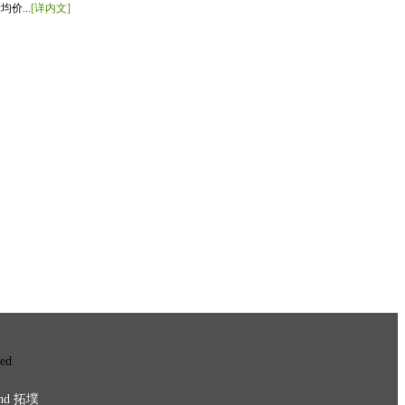
价...
[详内文]
ved
nd
拓墣