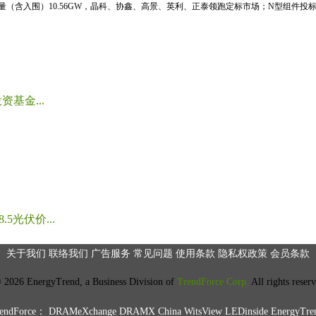
标量（含入围）10.56GW，晶科、协鑫、高景、英利、正泰领跑定标市场；N型组件投标均
基金...
光伏价...
关于我们
联络我们
广告服务
常见问题
使用条款
隐私权政策
会员条款
2026 EnergyTrend, a Business Division of
TrendForce Corp.
All rights reser
ndForce：
DRAMeXchange
DRAMX China
WitsView
LEDinside
EnergyTre