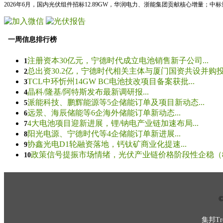
2026年6月，国内光伏组件招标12.89GW，华润电力、浙能集团贡献核心增量；中
一周信息排行榜
注册资本30亿元，宁德时代成立电池销售新子公司...
1
总出资30.2亿，宁德时代相关主体与厦门国资共设并购投资
2
TCL中环忻州14GW BC电池技改项目备案获批...
3
晶科/隆基/阿特斯发布最新调研报...
4
派能科技、鹏辉能源等5企储能订单及项目新动态...
5
远景、海辰储能等6企海外储能订单新动态...
6
4大电池项目迎新进展，锂/钠电产业链加速布局...
7
阳光电源、宁德时代等4企储能订单新进展...
8
协鑫光电D1轮融资落地，钙钛矿商业化提速...
9
政策信号提振市场情绪，光伏产业链价格阶段性企稳（8.5
10
© 
集邦Tre