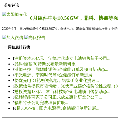
分析评论
6月组件中标10.56GW，晶科、协鑫等
2026年6月，国内光伏组件招标12.89GW，华润电力、浙能集团贡献核心增量；中
一周信息排行榜
注册资本30亿元，宁德时代成立电池销售新子公司...
1
晶科/隆基/阿特斯发布最新调研报...
2
派能科技、鹏辉能源等5企储能订单及项目新动态...
3
阳光电源、宁德时代等4企储能订单新进展...
4
协鑫光电D1轮融资落地，钙钛矿商业化提速...
5
政策信号提振市场情绪，光伏产业链价格阶段性企稳（8.5
6
总投资超138亿，容百科技等7企电池项目传新动态...
7
亿纬锂能两家子公司正式成立惠州研发分公司...
8
福斯特子公司完成增资扩股...
9
超3.3GWh，阳光电源等5企储能订单新进展...
10