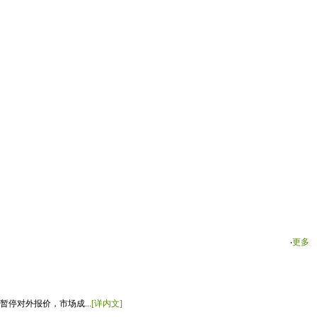
‧
更多
停对外报价，市场成...
[详内文]