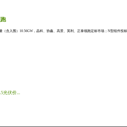
领跑
标量（含入围）10.56GW，晶科、协鑫、高景、英利、正泰领跑定标市场；N型组件投标均
光伏价...