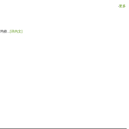
‧
更多
价...
[详内文]