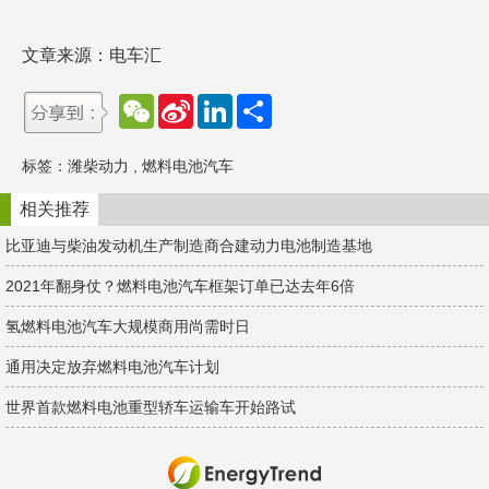
文章来源：电车汇
W
S
L
分
e
i
i
享
C
n
n
h
a
k
标签：
潍柴动力
,
燃料电池汽车
a
W
e
t
e
d
i
I
相关推荐
b
n
o
比亚迪与柴油发动机生产制造商合建动力电池制造基地
2021年翻身仗？燃料电池汽车框架订单已达去年6倍
氢燃料电池汽车大规模商用尚需时日
通用决定放弃燃料电池汽车计划
世界首款燃料电池重型轿车运输车开始路试