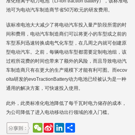
准化锂离子动力电池（Li-ion traction battery），该标准电
池可为电动汽车制造商节省50万欧元的研发费用。
该标准电池大大减少了将电动汽车投入量产阶段所需的时
间和费用，电动汽车制造商们可以将更小的车型或之前的
车型系列迅速转换成电气化车型，在几周之内就可创建原
型电动汽车。之前，每辆电动车型都需要定制电池组，该
过程所花费的时间也带来了额外的风险，而且导致电动汽
车制造商只有在更大的生产规模下才能有利可图。而ecov
olta研发的evoTractionBattery动力电池已经被认为是一种
通用的解决方案，可快速投入使用。
此外，此类标准化电池降低了每千瓦时电力储存的成本，
为公司降低了进入电动移动出行领域的准入门槛。
W
S
L
分
e
i
i
享