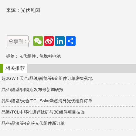
来源：光伏见闻
W
S
L
分
e
i
i
享
C
n
n
h
a
k
标签：
光伏组件
,
氢燃料电池
a
W
e
t
e
d
i
I
相关推荐
b
n
o
超2GW！天合/晶澳/尚德等6企组件订单密集落地
晶科/隆基/阿特斯发布最新调研报
晶科/隆基/天合/TCL Solar新签海外光伏组件订单
晶澳/TCL中环推进钙钛矿与BC组件项目技改
晶科/晶澳等4企获光伏组件新订单