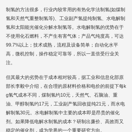
制氢的方法很多，行业内较常用的有热化学法制氢(如煤制
氢和天然气重整制氢等)、工业副产氢提纯制氢、水电解制
氢和太阳能光催化分解水制氢等。水电解制氢的优势在于
不使用化石燃料，不产生有害气体；产品气纯度高，可达
99.7%以上；技术成熟，流程及设备简单；自动化水平
高，微机控制，操作稳定可靠等，所以一直倍受行业关
注。
但其最大的劣势在于成本相对较高，据工业和信息化部原
部长李毅中介绍，在合理的原材料价格和电价的前提下每k
g氢气成本不同，煤制氢约10元，天然气、石脑油、重
油、甲醇制氢约17元，工业副产氢回收提纯21元，而水电
解制氢30元。水电解制氢中主要的成本即是昂贵的催化
剂。如果降低电解水制氢的成本？研制出廉价、高效而又
稳定的催化剂，成为学界的一个重要研究方向。