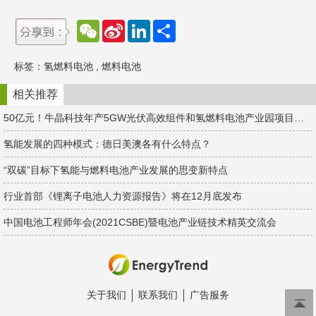
W
S
L
分
e
i
i
享
C
n
n
h
a
k
标签：
氢燃料电池
,
燃料电池
a
W
e
t
e
d
i
I
相关推荐
b
n
o
50亿元！牛晶科技年产5GW光伏高效组件和氢燃料电池产业园项目签约湖南宁乡！
氢能发展的四种模式：德日美澳各有什么特点？
“双碳”目标下氢能与燃料电池产业发展的思变新特点
行业首部《锂离子电池人力资源报告》将在12月底发布
中国电池工程师年会(2021CSBE)暨电池产业链技术精英交流会
关于我们
联系我们
广告服务