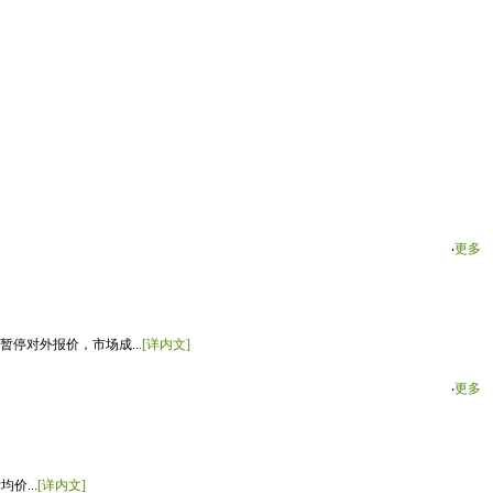
‧
更多
停对外报价，市场成...
[详内文]
‧
更多
价...
[详内文]