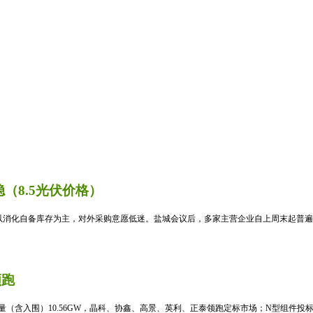
（8.5光伏价格）
消化自备库存为主，对外采购意愿低迷。盐城会议后，多家主营企业自上周末起普遍暂
领跑
标量（含入围）10.56GW，晶科、协鑫、高景、英利、正泰领跑定标市场；N型组件投标均