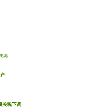
电池
量产
项关税下调