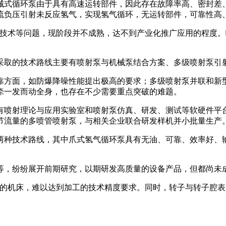
械式循环泵由于具有高速运转部件，因此存在故障率高、密封差
流负压引射未反应氢气，实现氢气循环，无运转部件，可靠性高
工技术等问题，现阶段并不成熟，达不到产业化推广应用的程度。
采取的技术路线主要有喷射泵与机械泵结合方案、多级喷射泵引
靠方面，如防爆降噪性能提出极高的要求；多级喷射泵并联和新
牵一发而动全身，也存在不少需要重点突破的难题。
有喷射理论与应用实验室和喷射泵仿真、研发、测试等软硬件平
节流量的多喷管喷射泵，与相关企业联合研发样机并小批量生产
两种技术路线，其中爪式氢气循环泵具有无油、可靠、效率好、输
等，纷纷展开前期研究，以期研发高质量的设备产品，但都尚未
力的机床，难以达到加工的技术精度要求。同时，转子与转子腔表