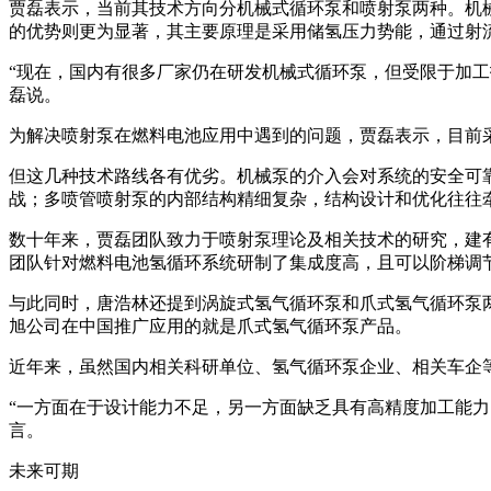
贾磊表示，当前其技术方向分机械式循环泵和喷射泵两种。机
的优势则更为显著，其主要原理是采用储氢压力势能，通过射
“现在，国内有很多厂家仍在研发机械式循环泵，但受限于加
磊说。
为解决喷射泵在燃料电池应用中遇到的问题，贾磊表示，目前
但这几种技术路线各有优劣。机械泵的介入会对系统的安全可
战；多喷管喷射泵的内部结构精细复杂，结构设计和优化往往
数十年来，贾磊团队致力于喷射泵理论及相关技术的研究，建
团队针对燃料电池氢循环系统研制了集成度高，且可以阶梯调
与此同时，唐浩林还提到涡旋式氢气循环泵和爪式氢气循环泵
旭公司在中国推广应用的就是爪式氢气循环泵产品。
近年来，虽然国内相关科研单位、氢气循环泵企业、相关车企
“一方面在于设计能力不足，另一方面缺乏具有高精度加工能
言。
未来可期