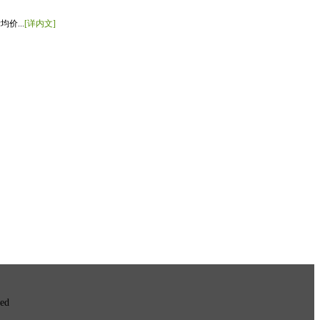
价...
[详内文]
ved