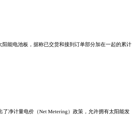
本销售太阳能电池板，据称已交货和接到订单部分加在一起的累计
计量电价（Net Metering）政策，允许拥有太阳能发