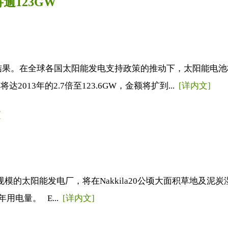
逾123GW
果。在全球各国太阳能发电支持政策的推动下，太阳能电池板的市
2013年的2.7倍至123.6GW，金额将扩到...
[详内文]
建
欧最大规模的太阳能发电厂，将在Nakkila20公顷大面积草地及泥
年用电量。 E...
[详内文]