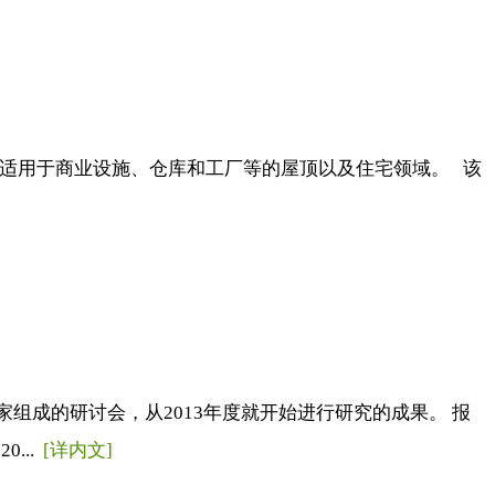
出。适用于商业设施、仓库和工厂等的屋顶以及住宅领域。 该
组成的研讨会，从2013年度就开始进行研究的成果。 报
...
[详内文]