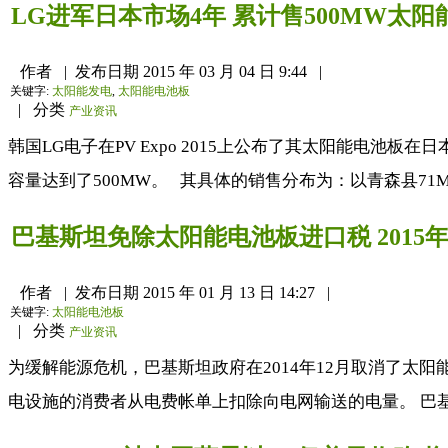
LG进军日本市场4年 累计售500MW太阳
作者
|
发布日期
2015 年 03 月 04 日 9:44
|
关键字:
太阳能发电
,
太阳能电池板
|
分类
产业资讯
韩国LG电子在PV Expo 2015上公布了其太阳能电
容量达到了500MW。 其具体的销售分布为：以青森县71M
巴基斯坦免除太阳能电池板进口税 2015
作者
|
发布日期
2015 年 01 月 13 日 14:27
|
关键字:
太阳能电池板
|
分类
产业资讯
为缓解能源危机，巴基斯坦政府在2014年12月取消了太阳能
电设施的消费者从电费帐单上扣除向电网输送的电量。 巴基斯坦电池