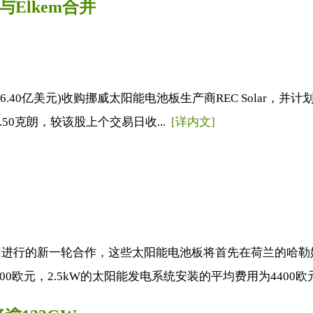
与Elkem合并
6.40亿美元)收购挪威太阳能电池板生产商REC Solar，
.50克朗，较该股上个交易日收...
[详内文]
团进行的新一轮合作，这些太阳能电池板将首先在荷兰的哈勒
欧元，2.5kW的太阳能发电系统安装的平均费用为4400欧元.