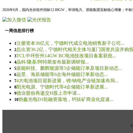
2026年6月，国内光伏组件招标12.89GW，华润电力、浙能集团贡献核心增量；中
一周信息排行榜
注册资本30亿元，宁德时代成立电池销售新子公司...
1
总出资30.2亿，宁德时代相关主体与厦门国资共设并购投资
2
TCL中环忻州14GW BC电池技改项目备案获批...
3
晶科/隆基/阿特斯发布最新调研报...
4
派能科技、鹏辉能源等5企储能订单及项目新动态...
5
远景、海辰储能等6企海外储能订单新动态...
6
4大电池项目迎新进展，锂/钠电产业链加速布局...
7
阳光电源、宁德时代等4企储能订单新进展...
8
德业股份再递交H股上市申请...
9
协鑫光电D1轮融资落地，钙钛矿商业化提速...
10
© 