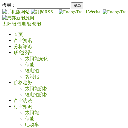
搜尋：
太阳能
锂电池
储能
首页
产业资讯
分析评论
研究报告
太阳能光伏
储能
锂电池
客制化
价格趋势
太阳能价格
锂电池价格
产业访谈
行业知识
太阳能
储能
电动车