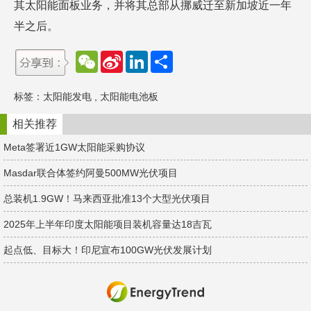
其太阳能面板业务，并将其总部从挪威迁至新加坡近一年
半之后。
W
S
L
分
e
i
i
享
C
n
n
h
a
k
标签：
太阳能发电
,
太阳能电池板
a
W
e
t
e
d
i
I
相关推荐
b
n
o
Meta签署近1GW太阳能采购协议
Masdar联合体签约阿曼500MW光伏项目
总装机1.9GW！​马来西亚批准13个大型光伏项目
2025年上半年印度太阳能项目装机容量达18吉瓦
起点低、目标大！印尼宣布100GW光伏发展计划