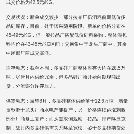
成交价格为42.5元/KG。
交易状况：新单成交较少，部分拉晶厂仍消耗前期低价多
晶硅库存，目前，处于随采随用阶段。新单的价格分布在
45-49元/KG，但一般拉晶厂搭配低价硅料采购，整体混包
料均价在43-45元/KG区间；交易集中于龙头厂商中，其余
中尾部厂商成交寡淡。
库存动态：截至本周，多晶硅厂商整体库存大约在28.5万
吨，尽管月内供给冗余，但多晶硅厂商开始向期现商出
货，分流部分库存压力。
供需动态：展望8月，多晶硅整体供给落于12.6万吨，增量
贡献源于龙头厂商水电产能提产，另，价格连续跳涨刺激
部分厂商复工复产；而从需求侧观察，拉晶厂排产略显克
制，故月内多晶硅供需关系略呈宽松。鉴于多晶硅期货处