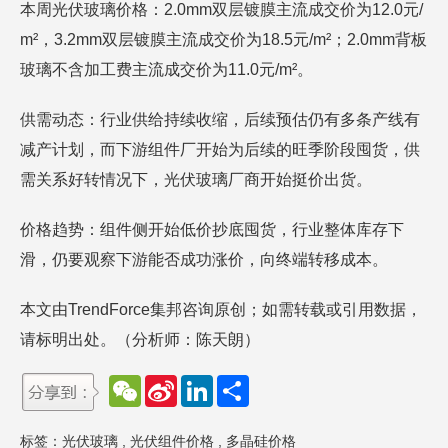
本周光伏玻璃价格：2.0mm双层镀膜主流成交价为12.0元/
m²，3.2mm双层镀膜主流成交价为18.5元/m²；2.0mm背板
玻璃不含加工费主流成交价为11.0元/m²。
供需动态：行业供给持续收缩，后续预估仍有多条产线有
减产计划，而下游组件厂开始为后续的旺季阶段囤货，供
需关系好转情况下，光伏玻璃厂商开始挺价出货。
价格趋势：组件侧开始低价抄底囤货，行业整体库存下
滑，仍要观察下游能否成功涨价，向终端转移成本。
本文由TrendForce集邦咨询原创；如需转载或引用数据，
请标明出处。（分析师：陈天朗）
W
S
L
分
e
i
i
享
C
n
n
h
a
k
标签：
光伏玻璃
,
光伏组件价格
,
多晶硅价格
a
W
e