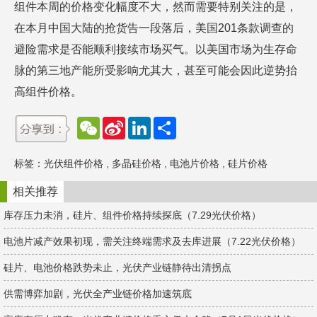
组件本周的价格变化幅度不大，然而需要特别关注的是，
在本月中国大陆的抢货告一段落后，美国201条款调查的
避险需求是否能顺利接续市场买气。以美国市场为生存命
脉的第三地产能所受影响尤其大，甚至可能会因此逆势抬
高组件价格。
W
S
L
分
e
i
i
享
C
n
n
h
a
k
标签：
光伏组件价格
,
多晶硅价格
,
电池片价格
,
硅片价格
a
W
e
t
e
d
i
I
相关推荐
b
n
o
库存压力未消，硅片、组件价格持续探底（7.29光伏价格）
电池片减产效果初现，需关注终端需求及去库进展（7.22光伏价格）
硅片、电池价格跌势未止，光伏产业链静待出清拐点
供需博弈加剧，光伏全产业链价格加速筑底