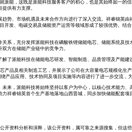
成就派能，这既是派能科技服务客户的初心，也是其始终如一的信
目提供有力支撑。
展趋势、市场机遇及未来合作方向进行了深入交流。祥睿锦英由
项目开发、电碳交易及储能资产运营等领域形成了较强优势。结
作关系，充分发挥派能科技在磷酸铁锂储能电芯、储能系统及技
升双方在储能产业链中的竞争力。
了解了派能科技在储能电芯研发、智能制造、品质管理及产能建
储能电芯产品及相关制造工艺，并展示了公司在大容量电芯规模化
还围绕产品应用、技术协同及项目实施等内容进行了进一步交流，
。未来，派能科技将始终坚持以客户为中心，以核心技术能力、
助力祥睿锦英首个生产基地落地山西晋城，同步加快储能配套项
信息是根据公开资料分析和演释，该公开资料，属可靠之来源搜集，