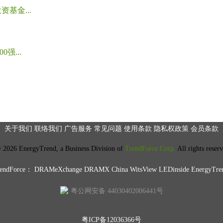
基金...
强...
关于我们
联络我们
广告服务
常见问题
使用条款
隐私权政策
会员条款
2026 EnergyTrend, a Business Division of
TrendForce Corp.
All rights reser
ndForce：
DRAMeXchange
DRAMX China
WitsView
LEDinside
EnergyTre
粤公网安备 44030402006441号
粤ICP备12036366号