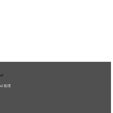
ved
nd
拓墣