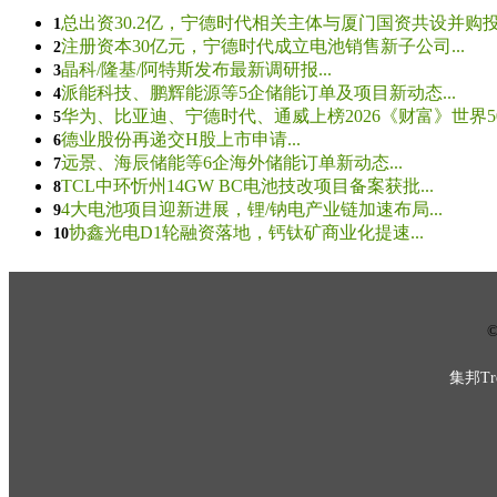
总出资30.2亿，宁德时代相关主体与厦门国资共设并购投资
1
注册资本30亿元，宁德时代成立电池销售新子公司...
2
晶科/隆基/阿特斯发布最新调研报...
3
派能科技、鹏辉能源等5企储能订单及项目新动态...
4
华为、比亚迪、宁德时代、通威上榜2026《财富》世界500
5
德业股份再递交H股上市申请...
6
远景、海辰储能等6企海外储能订单新动态...
7
TCL中环忻州14GW BC电池技改项目备案获批...
8
4大电池项目迎新进展，锂/钠电产业链加速布局...
9
协鑫光电D1轮融资落地，钙钛矿商业化提速...
10
© 
集邦Tre