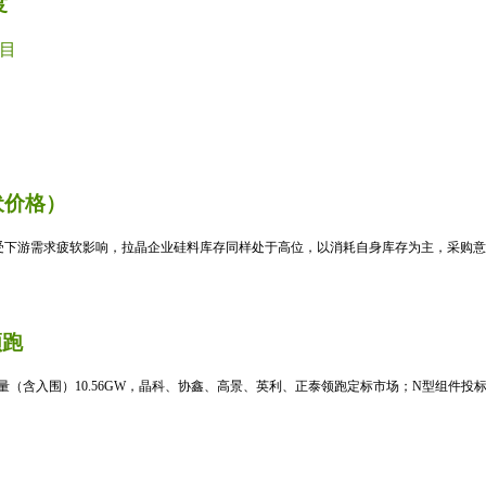
度
目
伏价格）
受下游需求疲软影响，拉晶企业硅料库存同样处于高位，以消耗自身库存为主，采购意愿
领跑
标量（含入围）10.56GW，晶科、协鑫、高景、英利、正泰领跑定标市场；N型组件投标均