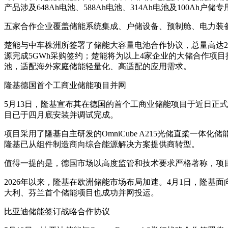
产品涉及648Ah电池、588Ah电池、314Ah电池及100Ah户
五家合作企业覆盖储能系统集成、户储设备、预制舱、电力装
楚能与中车株洲所签署了储能大容量电池合作协议，总量高达25
源完成5GWh采购签约；楚能将为以上4家企业的大储合作项目提
池，适配海外家庭储能轻量化、高适配的应用需求。
隆基德国首个工商业储能项目并网
5月13日，隆基宣布其在德国的首个工商业储能项目于近日正式并网。项
目已于四月底安装并调试完成。
项目采用了隆基自主研发的OmniCube A215光储直柔
隆基已从组件制造商向综合能源解决方案提供商转型。
值得一提的是，德国市场以高度监管和技术要求严格著称，项
2026年以来，隆基在欧洲储能市场布局加速。4月1日，隆基面
大利、芬兰首个储能项目也成功并网投运。
比亚迪储能签订战略合作协议