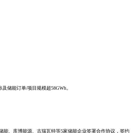
储能订单/项目规模超58GWh。
卧龙储能、库博能源、古瑞瓦特等5家储能企业签署合作协议，签约