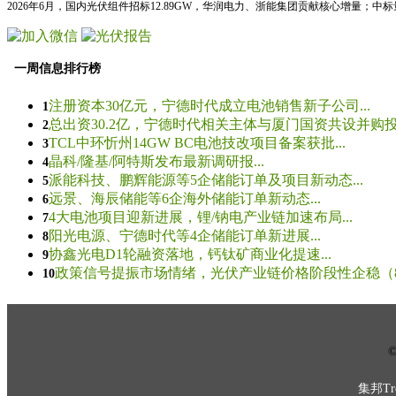
2026年6月，国内光伏组件招标12.89GW，华润电力、浙能集团贡献核心增量；中
一周信息排行榜
注册资本30亿元，宁德时代成立电池销售新子公司...
1
总出资30.2亿，宁德时代相关主体与厦门国资共设并购投资
2
TCL中环忻州14GW BC电池技改项目备案获批...
3
晶科/隆基/阿特斯发布最新调研报...
4
派能科技、鹏辉能源等5企储能订单及项目新动态...
5
远景、海辰储能等6企海外储能订单新动态...
6
4大电池项目迎新进展，锂/钠电产业链加速布局...
7
阳光电源、宁德时代等4企储能订单新进展...
8
协鑫光电D1轮融资落地，钙钛矿商业化提速...
9
政策信号提振市场情绪，光伏产业链价格阶段性企稳（8.5
10
© 
集邦Tre