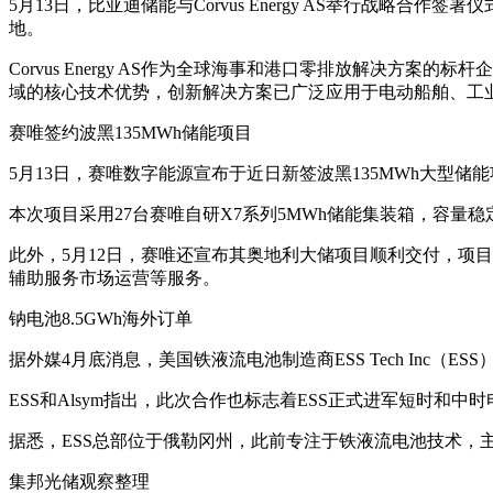
5月13日，比亚迪储能与Corvus Energy AS举行
地。
Corvus Energy AS作为全球海事和港口零排放解决
域的核心技术优势，创新解决方案已广泛应用于电动船舶、工
赛唯签约波黑135MWh储能项目
5月13日，赛唯数字能源宣布于近日新签波黑135MWh大型
本次项目采用27台赛唯自研X7系列5MWh储能集装箱，容
此外，5月12日，赛唯还宣布其奥地利大储项目顺利交付，项
辅助服务市场运营等服务。
钠电池8.5GWh海外订单
据外媒4月底消息，美国铁液流电池制造商ESS Tech Inc（ES
ESS和Alsym指出，此次合作也标志着ESS正式进军短时和中时
据悉，ESS总部位于俄勒冈州，此前专注于铁液流电池技术，
集邦光储观察整理