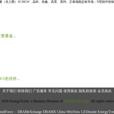
标量（含入围）10.56GW，晶科、协鑫、高景、英利、正泰领跑定标市场；N型组件投标均
基金...
光伏价...
关于我们
联络我们
广告服务
常见问题
使用条款
隐私权政策
会员条款
2026 EnergyTrend, a Business Division of
TrendForce Corp.
All rights reser
ndForce：
DRAMeXchange
DRAMX China
WitsView
LEDinside
EnergyTre