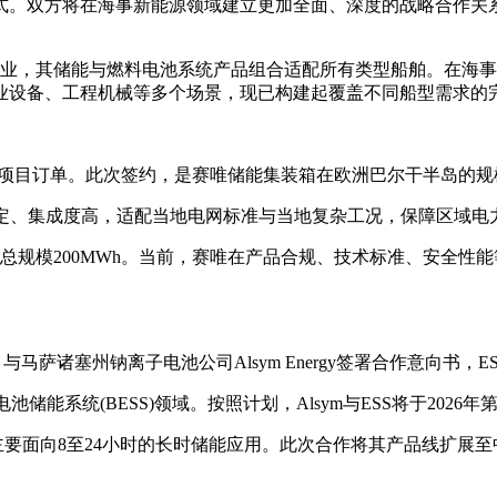
战略合作签署仪式。双方将在海事新能源领域建立更加全面、深度的战略
方案的标杆企业，其储能与燃料电池系统产品组合适配所有类型船舶。
业设备、工程机械等多个场景，现已构建起覆盖不同船型需求的
储能项目订单。此次签约，是赛唯储能集装箱在欧洲巴尔干半岛的
量稳定、集成度高，适配当地电网标准与当地复杂工况，保障区域
目总规模200MWh。当前，赛唯在产品合规、技术标准、安全
S）与马萨诸塞州钠离子电池公司Alsym Energy签署合作意向书，
电池储能系统(BESS)领域。按照计划，Alsym与ESS将于202
主要面向8至24小时的长时储能应用。此次合作将其产品线扩展