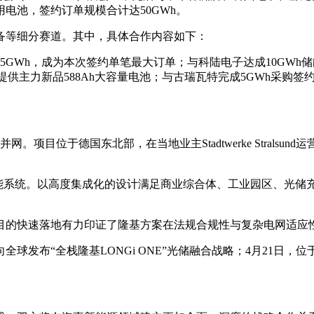
储专用电池，签约订单规模合计达50GWh。
备等细分赛道。其中，具体合作内容如下：
GWh，成为本次签约单笔最大订单；与科陆电子达成10GWh
供主力新品588Ah大容量电池；与古瑞瓦特完成5GWh采购签约，
目位于德国东北部，在当地业主Stadtwerke Stralsund运
一体化储能系统。以高度集成化的设计满足商业综合体、工业园区、
目的快速落地有力印证了隆基方案在法规合规性与复杂电网适应
向全球发布“全栈隆基LONGi ONE”光储融合战略；4月21日