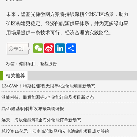
未来，隆基光储微网方案将持续深耕全球矿区场景，助力
矿区构建更稳定、经济的能源供应体系，并为更多绿电应
用场景提供一条技术可行、经济合理的实践路径。
W
S
L
分
e
i
i
享
C
n
n
h
a
k
标签：
储能项目
,
隆基股份
a
W
e
t
e
d
i
I
相关推荐
b
n
o
134GWh！特斯拉/鹏程无限等4企储能项目新动态
派能科技、鹏辉能源等5企储能订单及项目新动态
晶科/隆基/阿特斯发布最新调研报
远景、海辰储能等6企海外储能订单新动态
总投资15亿元！云南临沧耿马独立电池储能项目成功签约