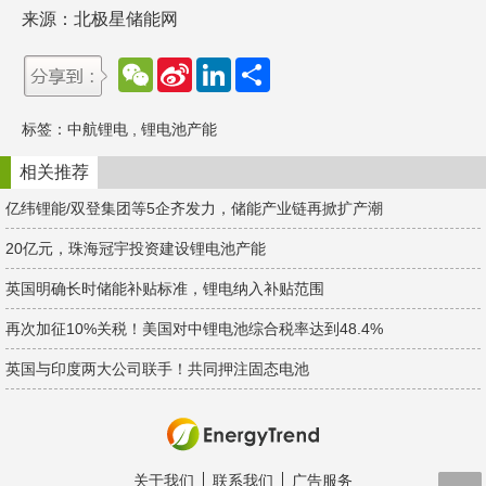
来源：北极星储能网
W
S
L
分
e
i
i
享
C
n
n
h
a
k
标签：
中航锂电
,
锂电池产能
a
W
e
t
e
d
i
I
相关推荐
b
n
o
亿纬锂能/双登集团等5企齐发力，储能产业链再掀扩产潮
20亿元，珠海冠宇投资建设锂电池产能
英国明确长时储能补贴标准，锂电纳入补贴范围
再次加征10%关税！美国对中锂电池综合税率达到48.4%
英国与印度两大公司联手！共同押注固态电池
关于我们
联系我们
广告服务