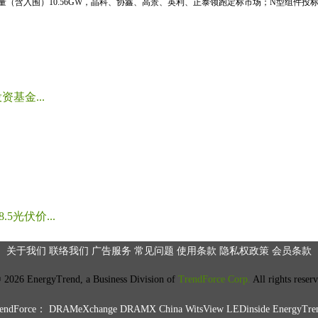
标量（含入围）10.56GW，晶科、协鑫、高景、英利、正泰领跑定标市场；N型组件投标均
基金...
光伏价...
关于我们
联络我们
广告服务
常见问题
使用条款
隐私权政策
会员条款
2026 EnergyTrend, a Business Division of
TrendForce Corp.
All rights reser
ndForce：
DRAMeXchange
DRAMX China
WitsView
LEDinside
EnergyTre