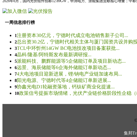
2026年6月，国内光伏组件招标12.89GW，华润电力、浙能集团贡献核心增量；中
一周信息排行榜
注册资本30亿元，宁德时代成立电池销售新子公司...
1
总出资30.2亿，宁德时代相关主体与厦门国资共设并购投资
2
TCL中环忻州14GW BC电池技改项目备案获批...
3
晶科/隆基/阿特斯发布最新调研报...
4
派能科技、鹏辉能源等5企储能订单及项目新动态...
5
远景、海辰储能等6企海外储能订单新动态...
6
4大电池项目迎新进展，锂/钠电产业链加速布局...
7
阳光电源、宁德时代等4企储能订单新进展...
8
协鑫光电D1轮融资落地，钙钛矿商业化提速...
9
政策信号提振市场情绪，光伏产业链价格阶段性企稳（8.5
10
© 
集邦Tre