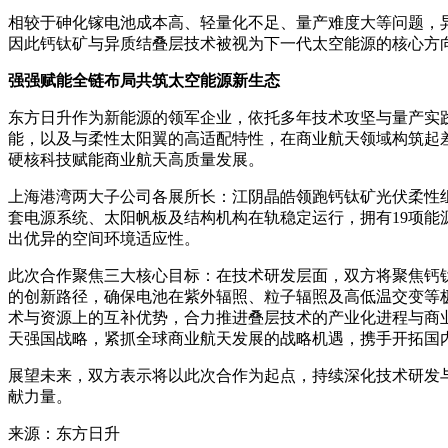
相较于砷化镓电池成本高、轻量化不足、量产难度大等问题，
因此钙钛矿与异质结叠层技术被视为下一代太空能源的核心方
强强赋能全链布局共筑太空能源新生态
东方日升作为新能源的领军企业，依托多年技术攻坚与量产实践
能，以及与柔性太阳翼的高适配特性，在商业航天领域构筑起
硬核科技赋能商业航天高质量发展。
上海港湾两大子公司各展所长：江阴晶皓领跑钙钛矿光伏柔性组
套电源系统、太阳帆板及结构机构在轨稳定运行，拥有19项能
出优异的空间环境适应性。
此次合作聚焦三大核心目标：在技术研发层面，双方将聚焦钙
的创新路径，确保电池在紫外辐照、粒子辐照及高低温交变等
术与资源上的互补优势，合力推进叠层技术的产业化进程与商
天强国战略，紧抓全球商业航天发展的战略机遇，携手开拓国
展望未来，双方表示将以此次合作为起点，持续深化技术研发
献力量。
来源：东方日升