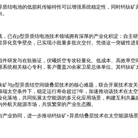
异质结电池的低损耗传输特性可以增强系统稳定性，同时钙钛矿
向。
，已在p型异质结电池技术领域拥有深厚的产业化积淀：自主研发的
差异化竞争壁垒，已实现小批量多批次交付。凭借这一突破性进展
件研发与在轨验证，伏曦炘空专攻轻量化、低成本、高效率空间
源系统相关核心专利，客户覆盖20余家卫星总体单位。其钙钛矿
钛矿与p型异质结空间级叠层技术的核心难题，联合开展技术攻
极端太空条件下，稳定运行寿命超过7年，加速推动该技术在太
业化落地，共同拓展太空能源的多元化应用场景，构建互利共赢
内外航天能源市场，共筑繁荣的产业生态圈。
与产业协同，进一步推动钙钛矿+异质结叠层技术在太空能源场