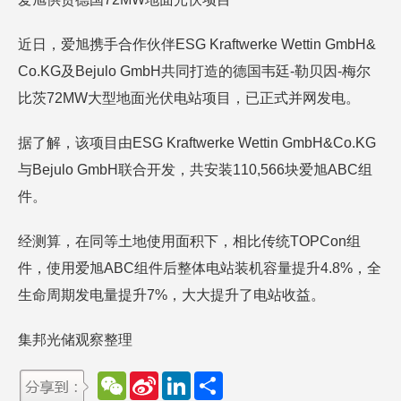
近日，爱旭携手合作伙伴ESG Kraftwerke Wettin GmbH&
Co.KG及Bejulo GmbH共同打造的德国韦廷-勒贝因-梅尔
比茨72MW大型地面光伏电站项目，已正式并网发电。
据了解，该项目由ESG Kraftwerke Wettin GmbH&Co.KG
与Bejulo GmbH联合开发，共安装110,566块爱旭ABC组
件。
经测算，在同等土地使用面积下，相比传统TOPCon组
件，使用爱旭ABC组件后整体电站装机容量提升4.8%，全
生命周期发电量提升7%，大大提升了电站收益。
集邦光储观察整理
W
S
L
分
e
i
i
享