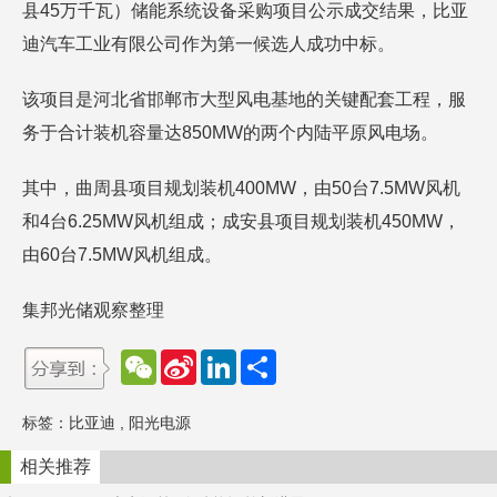
县45万千瓦）储能系统设备采购项目公示成交结果，比亚
迪汽车工业有限公司作为第一候选人成功中标。
该项目是河北省邯郸市大型风电基地的关键配套工程，服
务于合计装机容量达850MW的两个内陆平原风电场。
其中，曲周县项目规划装机400MW，由50台7.5MW风机
和4台6.25MW风机组成；成安县项目规划装机450MW，
由60台7.5MW风机组成。
集邦光储观察整理
W
S
L
分
e
i
i
享
C
n
n
h
a
k
标签：
比亚迪
,
阳光电源
a
W
e
t
e
d
i
I
相关推荐
b
n