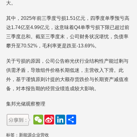
大。
其中，2025年前三季度亏损1.51亿元，四季度单季预亏高
达1.74亿至4.99亿元，这意味着Q4单季亏损下限已超过前
三季度总和。截至三季度末，公司财务状况堪忧，负债率
攀升至70.52%，毛利率更是跌至-13.69%。
关于亏损的原因，公司公告称光伏行业结构性产能过剩与
供需矛盾，导致组件价格长期低迷，主营收入下滑。此
外，基于谨慎原则计提的大额存货跌价与长期资产减值准
备，对本报告期的经营业绩造成较大影响。
集邦光储观察整理
W
S
L
分
e
i
i
享
C
n
n
h
a
k
标签：
新能源企业营收
a
W
e