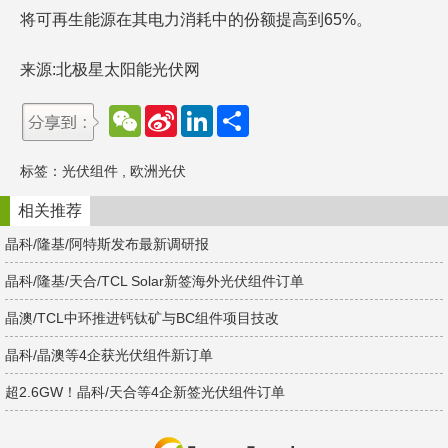
将可再生能源在其电力消耗中的份额提高到65%。
来源:北极星太阳能光伏网
W
S
L
分
e
i
i
享
C
n
n
h
a
k
标签：
光伏组件
,
欧洲光伏
a
W
e
t
e
d
i
I
相关推荐
b
n
o
晶科/隆基/阿特斯发布最新调研报
晶科/隆基/天合/TCL Solar新签海外光伏组件订单
晶澳/TCL中环推进钙钛矿与BC组件项目技改
晶科/晶澳等4企获光伏组件新订单
超2.6GW！晶科/天合等4企新签光伏组件订单