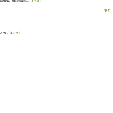
极低。虽然头部企...
[详内文]
‧
更多
价...
[详内文]