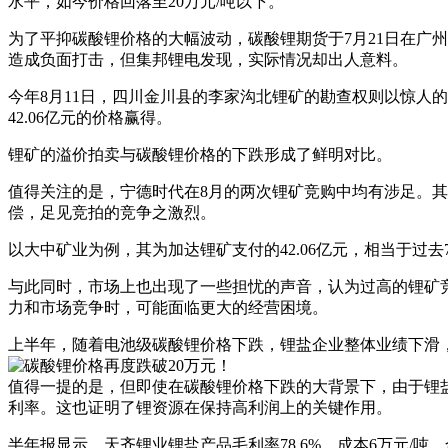
水平，如今价格回落至20万元/吨以下。
为了平抑碳酸锂价格的大幅波动，碳酸锂期货于7月21日在广
造成负面打击，但集邦锂电发现，实际情况却出人意料。
今年8月11日，四川金川县的李家沟北锂矿的勘查权则以惊人的1
42.06亿元的价格赢得。
锂矿的溢价拍卖与碳酸锂价格的下跌形成了鲜明对比。
值得关注的是，宁德时代在8月的两次锂矿竞购中均有涉足。
偿，足见竞拍的竞争之激烈。
以大中矿业为例，其为加达锂矿支付的42.06亿元，相当于过去
与此同时，市场上也出现了一些担忧的声音，认为过高的锂矿
力和市场竞争时，可能面临更大的经营困境。
上半年，随着电池级碳酸锂价格下跌，锂盐企业整体业绩下滑
值得一提的是，但即使在碳酸锂价格下跌的大背景下，由于锂
利率。这也证明了锂资源在保持高利润上的关键作用。
半年报显示，天齐锂业锂盐产品毛利率78.6%，成本6万元/吨，