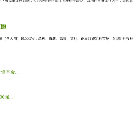
受下游需求疲软影响，拉晶企业硅料库存同样处于高位，以消耗自身库存为主，采购意愿
领跑
标量（含入围）10.56GW，晶科、协鑫、高景、英利、正泰领跑定标市场；N型组件投标均
基金...
强...