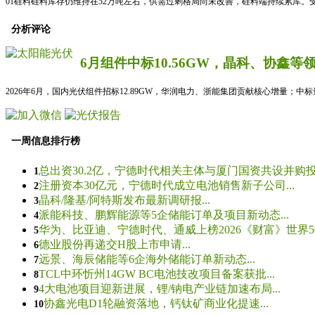
01硅料硅料库存仍维持在52万吨左右，供需过剩格局尚未改善，硅料端持续累库。
分析评论
6月组件中标10.56GW，晶科、协鑫等
2026年6月，国内光伏组件招标12.89GW，华润电力、浙能集团贡献核心增量；中
一周信息排行榜
总出资30.2亿，宁德时代相关主体与厦门国资共设并购投资
1
注册资本30亿元，宁德时代成立电池销售新子公司...
2
晶科/隆基/阿特斯发布最新调研报...
3
派能科技、鹏辉能源等5企储能订单及项目新动态...
4
华为、比亚迪、宁德时代、通威上榜2026《财富》世界500
5
德业股份再递交H股上市申请...
6
远景、海辰储能等6企海外储能订单新动态...
7
TCL中环忻州14GW BC电池技改项目备案获批...
8
4大电池项目迎新进展，锂/钠电产业链加速布局...
9
协鑫光电D1轮融资落地，钙钛矿商业化提速...
10