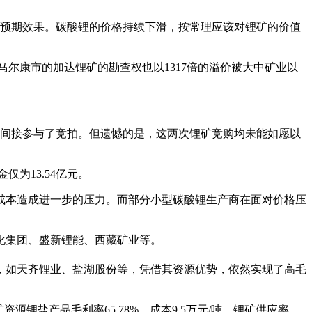
到预期效果。碳酸锂的价格持续下滑，按常理应该对锂矿的价值
川马尔康市的加达锂矿的勘查权也以1317倍的溢价被大中矿业以
业间接参与了竞拍。但遗憾的是，这两次锂矿竞购均未能如愿以
为13.54亿元。
成本造成进一步的压力。而部分小型碳酸锂生产商在面对价格压
化集团、盛新锂能、西藏矿业等。
，如天齐锂业、盐湖股份等，凭借其资源优势，依然实现了高毛
源锂盐产品毛利率65.78%，成本9.5万元/吨，锂矿供应率