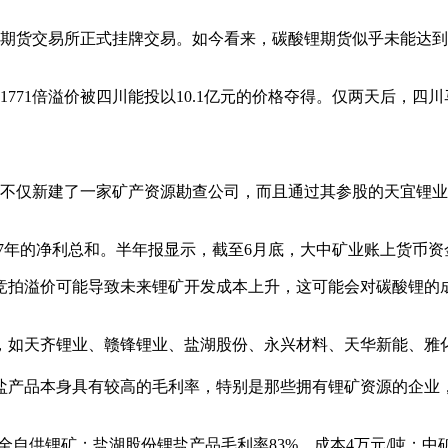
州期货交易所正式挂牌交易。如今看来，碳酸锂期货似乎未能达
771倍溢价被四川能投以10.1亿元的价格夺得。仅两天后，四
其不仅新建了一家矿产资源勘查公司，而且通过其参股的天宜锂
7年的净利总和。半年报显示，截至6月底，大中矿业账上货币资金仅
竞拍溢价可能导致未来锂矿开发成本上升，这可能会对碳酸锂的
，如天齐锂业、赣锋锂业、盐湖股份、永兴材料、天华新能、雅
盐产品本身具有较高的毛利率，特别是那些拥有锂矿资源的企业
全自供锂矿；盐湖股份锂盐产品毛利率83%，成本4万元/吨；中矿资