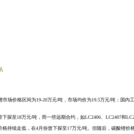
讯
锂市场价格区间为19-20万元/吨，市场均价为19.5万元/吨；国内工业
8万元/吨，而一些远期合约，如LC2406、LC2407和LC240
价格持续走低，在4月份曾下探至17万元/吨。但随后，碳酸锂价