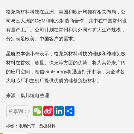
格龙新材料科技在亚洲、美国和欧洲均拥有相关布局，公
司与三大洲的OEM和电池制造商合作，其中在中国常州设
有量产工厂。公司计划在常州和海外同时扩大生产规模，
分别满足欧美、中国客户的需求。
星航资本张小奇表示，格龙新材料科技的硅碳和纯硅负极
材料在首效、容量、快充等方面的优势，将为其带来广阔
的应用空间，相信GruEnergy将迅速打开市场，为全球各
大电芯厂和主机厂提供优质的硅基负极材料。
来源：集邦锂电整理
W
S
L
分
e
i
i
享
C
n
n
h
a
k
标签：
电动汽车
,
负极材料
a
W
e
t
e
d