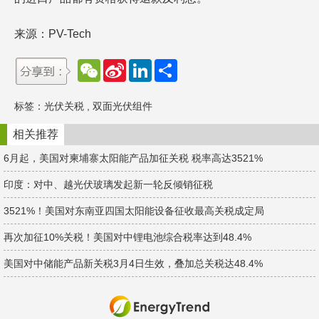
来源：PV-Tech
W
S
L
分
e
i
i
享
C
n
n
h
a
k
标签：
光伏关税
,
双面光伏组件
a
W
e
t
e
d
i
I
相关推荐
b
n
o
6月起，美国对柬埔寨太阳能产品加征关税 税率高达3521%
印度：对中、越光伏玻璃发起新一轮反倾销征税
3521%！美国对东南亚四国太阳能设备征收最高关税成定局
再次加征10%关税！美国对中锂电池综合税率达到48.4%
美国对中储能产品新关税3月4日生效，叠加总关税达48.4%