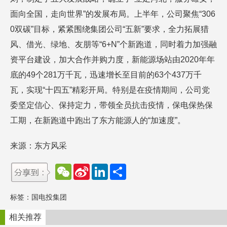
面向全国，走向世界”的发展布局。上半年，公司聚焦“306
0双碳”目标，紧紧围绕集团公司“五新”要求，全力拓展猎
风、借光、绿地、友朋等“6+N”个新跑道，同时着力加强融
资平台建设，加大合作并购力度，新能源场站由2020年年
底的49个281万千瓦，迅速增长至目前的63个437万千
瓦，实现“十四五”精彩开局。特别是在疫情期间，公司党
委坚定信心、保持定力，带领全员抗击疫情，保电保热保
工期，在新跑道中跑出了东方能源人的“加速度”。
来源：东方风采
W
S
L
分
e
i
i
享
C
n
n
h
a
k
标签：
国电投集团
a
W
e
t
e
d
i
I
相关推荐
b
n