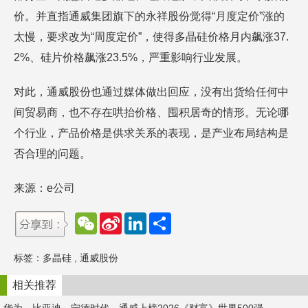
价。并直指通威集团旗下的永祥股份觉得“月度定价”涨的
太慢，要求改为“周度定价”，使得多晶硅价格月内飙涨37.
2%、硅片价格飙涨23.5%，严重影响行业发展。
对此，通威股份也通过媒体做出回应，没有出货给任何中
间贸易商，也不存在哄抬价格、囤积居奇的情形。无论哪
个行业，产品价格是供求关系的表现，是产业布局结构是
否合理的问题。
来源：e公司
W
S
L
分
e
i
i
享
C
n
n
h
a
k
标签：
多晶硅
,
通威股份
a
W
e
t
e
d
i
I
相关推荐
b
n
o