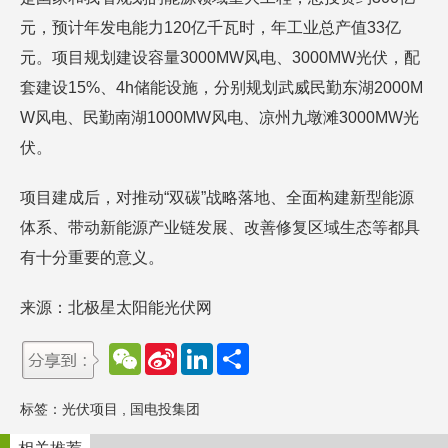
元，预计年发电能力120亿千瓦时，年工业总产值33亿
元。项目规划建设容量3000MW风电、3000MW光伏，配
套建设15%、4h储能设施，分别规划武威民勤东湖2000M
W风电、民勤南湖1000MW风电、凉州九墩滩3000MW光
伏。
项目建成后，对推动“双碳”战略落地、全面构建新型能源
体系、带动新能源产业链发展、改善修复区域生态等都具
有十分重要的意义。
来源：北极星太阳能光伏网
W
S
L
分
e
i
i
享
C
n
n
h
a
k
标签：
光伏项目
,
国电投集团
a
W
e
t
e
d
i
I