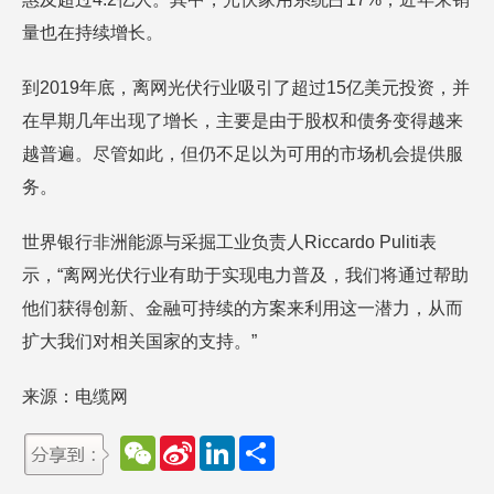
量也在持续增长。
到2019年底，离网光伏行业吸引了超过15亿美元投资，并
在早期几年出现了增长，主要是由于股权和债务变得越来
越普遍。尽管如此，但仍不足以为可用的市场机会提供服
务。
世界银行非洲能源与采掘工业负责人Riccardo Puliti表
示，“离网光伏行业有助于实现电力普及，我们将通过帮助
他们获得创新、金融可持续的方案来利用这一潜力，从而
扩大我们对相关国家的支持。”
来源：电缆网
W
S
L
分
e
i
i
享
C
n
n