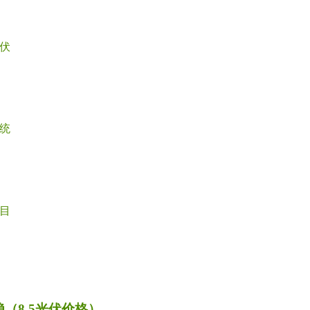
伏
统
目
（8.5光伏价格）