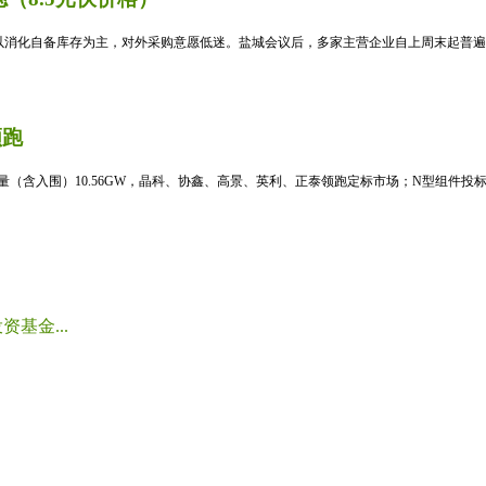
消化自备库存为主，对外采购意愿低迷。盐城会议后，多家主营企业自上周末起普遍暂
领跑
标量（含入围）10.56GW，晶科、协鑫、高景、英利、正泰领跑定标市场；N型组件投标均
基金...