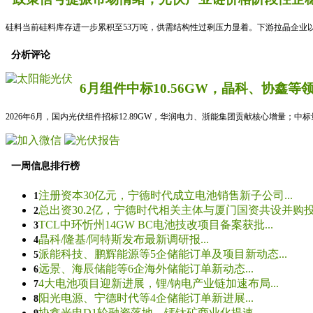
硅料当前硅料库存进一步累积至53万吨，供需结构性过剩压力显着。下游拉晶企业以
分析评论
6月组件中标10.56GW，晶科、协鑫等
2026年6月，国内光伏组件招标12.89GW，华润电力、浙能集团贡献核心增量；中
一周信息排行榜
注册资本30亿元，宁德时代成立电池销售新子公司...
1
总出资30.2亿，宁德时代相关主体与厦门国资共设并购投资
2
TCL中环忻州14GW BC电池技改项目备案获批...
3
晶科/隆基/阿特斯发布最新调研报...
4
派能科技、鹏辉能源等5企储能订单及项目新动态...
5
远景、海辰储能等6企海外储能订单新动态...
6
4大电池项目迎新进展，锂/钠电产业链加速布局...
7
阳光电源、宁德时代等4企储能订单新进展...
8
协鑫光电D1轮融资落地，钙钛矿商业化提速...