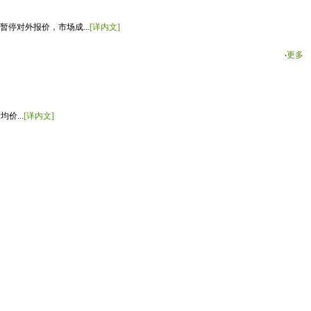
停对外报价，市场成...
[详内文]
‧
更多
价...
[详内文]