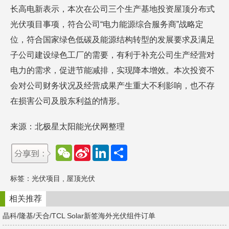
长高电新表示，本次在公司三个生产基地投资屋顶分布式
光伏项目事项，符合公司“电力能源综合服务商”战略定
位，符合国家绿色低碳及能源结构转型的发展要求及满足
子公司建设绿色工厂的需要，有利于补充公司生产经营对
电力的需求，促进节能减排，实现降本增效。本次投资不
会对公司财务状况及经营成果产生重大不利影响，也不存
在损害公司及股东利益的情形。
来源：北极星太阳能光伏网整理
W
S
L
分
e
i
i
享
C
n
n
h
a
k
标签：
光伏项目
,
屋顶光伏
a
W
e
t
e
d
i
I
相关推荐
b
n
o
晶科/隆基/天合/TCL Solar新签海外光伏组件订单