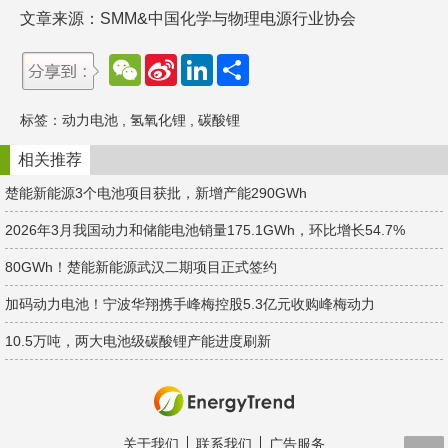
文章来源：SMM&中国化学与物理电源行业协会
W
S
L
分
e
i
i
享
C
n
n
h
a
k
标签：
动力电池
,
氢氧化锂
,
碳酸锂
a
W
e
t
e
d
i
I
相关推荐
b
n
o
楚能新能源3个电池项目获批，新增产能290GWh
2026年3月我国动力和储能电池销量175.1GWh，环比增长54.7%
80GWh！楚能新能源武汉二期项目正式签约
加码动力电池！宁波华翔携手峰梅控股5.3亿元收购峰梅动力
10.5万吨，两大电池级碳酸锂产能进度刷新
关于我们
联系我们
广告服务