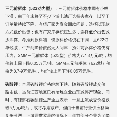
三元前驱体（523动力型）
：三元前驱体价格本周有小幅
下滑，由于年末将至不少下游电池厂选择去库存，以至于
订单量持续下降。有些厂家为资金回款问题，选择以现款
方式低价出货；也有厂家库存积压过多，选择低价出售减
少库存。考虑到原料端，镍原料价格仍在下调，且622订
单锐减，生产商降价依然无人问津，预计前驱体价格仍有
压力。SMM三元前驱体（523型）价格为7.7-8万元/吨，均
价较上周下降0.05万元/吨。SMM三元前驱体（622型）价
格为8.7-9万元/吨，均价较上周下降0.05万元/吨。
碳酸锂：
本周碳酸锂价格继续下跌。随着碳酸锂成交价一
路走低，当前江西地区已有冶炼企业出现减停产现象。同
时，有锂辉石碳酸锂生产企业表示，一旦主流成交价格跌
破5万元/吨后，或将考虑减产。但由于当前行业供应格局
竞争激烈，下游需求零星的情况下，年前部分企业为了降