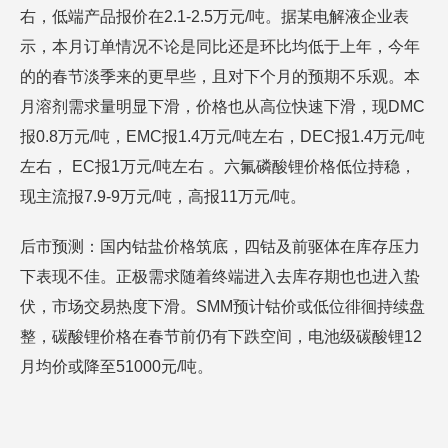
右，低端产品报价在2.1-2.5万元/吨。据某电解液企业表
示，本月订单情况不论是同比还是环比均低于上年，今年
的的春节淡季来的更早些，且对下个月的预期不乐观。本
月溶剂需求量明显下滑，价格也从高位快速下滑，现DMC
报0.8万元/吨，EMC报1.4万元/吨左右，DEC报1.4万元/吨
左右， EC报1万元/吨左右 。六氟磷酸锂价格低位持稳，
现主流报7.9-9万元/吨，高报11万元/吨。
后市预测：国内钴盐价格筑底，四钴及前驱体在库存压力
下表现不佳。正极需求随着终端进入去库存期也也进入蛰
伏，市场交易热度下滑。SMM预计钴价或低位徘徊持续盘
整，碳酸锂价格在春节前仍有下跌空间，电池级碳酸锂12
月均价或降至51000元/吨。