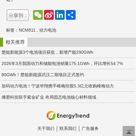
W
S
L
分
e
i
i
享
C
n
n
h
a
k
标签：
NCM811
,
动力电池
a
W
e
t
e
d
i
I
相关推荐
b
n
o
楚能新能源3个电池项目获批，新增产能290GWh
2026年3月我国动力和储能电池销量175.1GWh，环比增长54.7%
80GWh！楚能新能源武汉二期项目正式签约
加码动力电池！宁波华翔携手峰梅控股5.3亿元收购峰梅动力
佛塑科技联手紫金矿业 布局固态电池核心材料领域
关于我们
联系我们
广告服务