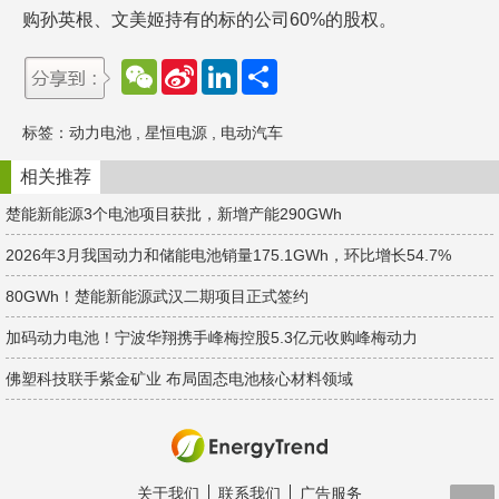
购孙英根、文美姬持有的标的公司60%的股权。
W
S
L
分
e
i
i
享
C
n
n
h
a
k
标签：
动力电池
,
星恒电源
,
电动汽车
a
W
e
t
e
d
i
I
相关推荐
b
n
o
楚能新能源3个电池项目获批，新增产能290GWh
2026年3月我国动力和储能电池销量175.1GWh，环比增长54.7%
80GWh！楚能新能源武汉二期项目正式签约
加码动力电池！宁波华翔携手峰梅控股5.3亿元收购峰梅动力
佛塑科技联手紫金矿业 布局固态电池核心材料领域
关于我们
联系我们
广告服务