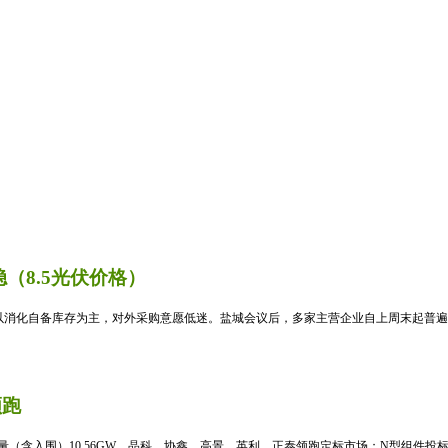
（8.5光伏价格）
消化自备库存为主，对外采购意愿低迷。盐城会议后，多家主营企业自上周末起普遍暂
领跑
标量（含入围）10.56GW，晶科、协鑫、高景、英利、正泰领跑定标市场；N型组件投标均