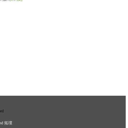
ved
nd
拓墣