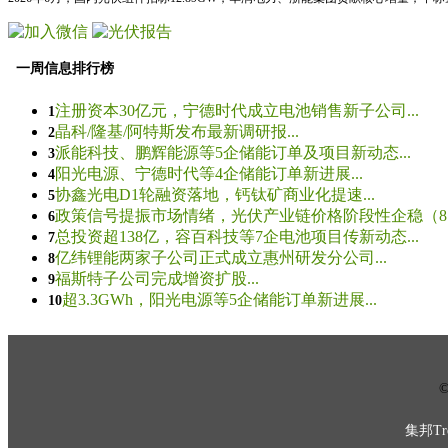
一周信息排行榜
注册资本30亿元，宁德时代成立电池销售新子公司...
1
晶科/隆基/阿特斯发布最新调研报...
2
派能科技、鹏辉能源等5企储能订单及项目新动态...
3
阳光电源、宁德时代等4企储能订单新进展...
4
协鑫光电D1轮融资落地，钙钛矿商业化提速...
5
政策信号提振市场情绪，光伏产业链价格阶段性企稳（8.5
6
总投资超138亿，容百科技等7企电池项目传新动态...
7
亿纬锂能两家子公司正式成立惠州研发分公司...
8
福斯特子公司完成增资扩股...
9
超3.3GWh，阳光电源等5企储能订单新进展...
10
© 
集邦Tre