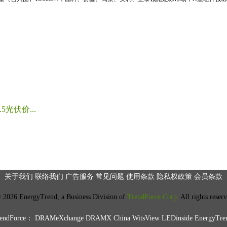
光伏价...
关于我们
联络我们
广告服务
常见问题
使用条款
隐私权政策
会员条款
2026 EnergyTrend, a Business Division of
TrendForce Corp.
All rights reser
ndForce：
DRAMeXchange
DRAMX China
WitsView
LEDinside
EnergyTre