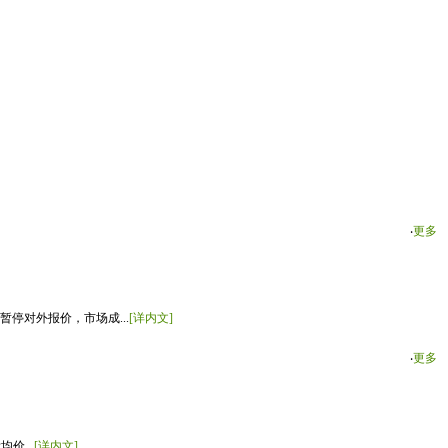
‧
更多
停对外报价，市场成...
[详内文]
‧
更多
价...
[详内文]