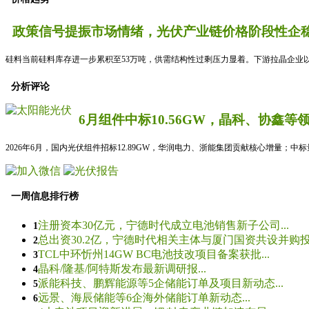
政策信号提振市场情绪，光伏产业链价格阶段性企稳
硅料当前硅料库存进一步累积至53万吨，供需结构性过剩压力显着。下游拉晶企业以
分析评论
6月组件中标10.56GW，晶科、协鑫等
2026年6月，国内光伏组件招标12.89GW，华润电力、浙能集团贡献核心增量；中
一周信息排行榜
注册资本30亿元，宁德时代成立电池销售新子公司...
1
总出资30.2亿，宁德时代相关主体与厦门国资共设并购投资
2
TCL中环忻州14GW BC电池技改项目备案获批...
3
晶科/隆基/阿特斯发布最新调研报...
4
派能科技、鹏辉能源等5企储能订单及项目新动态...
5
远景、海辰储能等6企海外储能订单新动态...
6