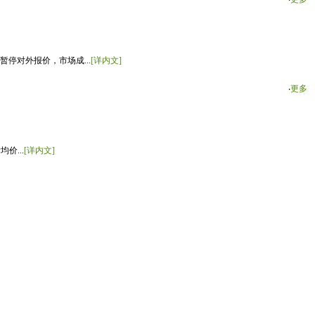
停对外报价，市场成...
[详内文]
‧
更多
价...
[详内文]