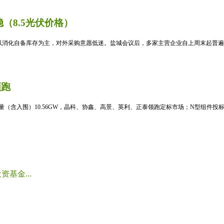
（8.5光伏价格）
消化自备库存为主，对外采购意愿低迷。盐城会议后，多家主营企业自上周末起普遍暂
领跑
标量（含入围）10.56GW，晶科、协鑫、高景、英利、正泰领跑定标市场；N型组件投标均
基金...