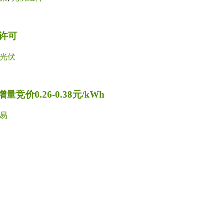
许可
光伏
价0.26-0.38元/kWh
易