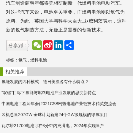
汽车制造商明年都将竞相研制新一代燃料电池电动汽车。
对这些汽车来说，电池至关重要，而燃料电池则以氢气为
原料。为此，英国大学与科学大臣大卫•威利茨表示，这种
新的氢气制造方法，无疑正是需要的创新技术。
W
S
L
分
e
i
i
享
C
n
n
h
a
k
标签：
氢气
,
燃料电池
a
W
e
t
e
d
i
I
相关推荐
b
n
o
氢能发展的四种模式：德日美澳各有什么特点？
“双碳”目标下氢能与燃料电池产业发展的思变新特点
中国电池工程师年会(2021CSBE)暨电池产业链技术精英交流会
装机总量207GW 全球计划新建24个GW级规模的绿氢项目
瓦尔塔21700电池可在6分钟内充满电，2024年实现量产