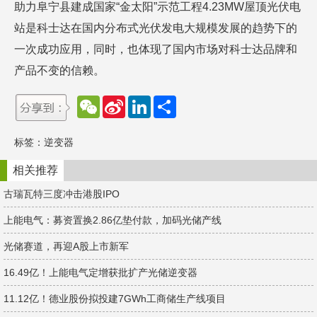
助力阜宁县建成国家“金太阳”示范工程4.23MW屋顶光伏电
站是科士达在国内分布式光伏发电大规模发展的趋势下的
一次成功应用，同时，也体现了国内市场对科士达品牌和
产品不变的信赖。
W
S
L
分
e
i
i
享
C
n
n
h
a
k
标签：
逆变器
a
W
e
t
e
d
i
I
相关推荐
b
n
o
古瑞瓦特三度冲击港股IPO
上能电气：募资置换2.86亿垫付款，加码光储产线
光储赛道，再迎A股上市新军
16.49亿！上能电气定增获批扩产光储逆变器
11.12亿！德业股份拟投建7GWh工商储生产线项目